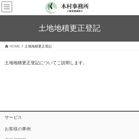
コ
ナ
ン
ビ
テ
ゲ
ン
ー
土地地積更正登記
ツ
シ
へ
ョ
ス
ン
HOME
土地地積更正登記
キ
に
ッ
移
プ
動
土地地積更正登記についてご説明します。
サービス
お客様の事例